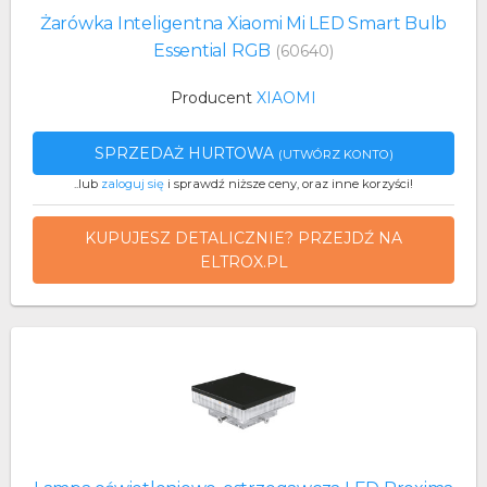
Żarówka Inteligentna Xiaomi Mi LED Smart Bulb
Essential RGB
(60640)
Producent
XIAOMI
SPRZEDAŻ HURTOWA
(UTWÓRZ KONTO)
..lub
zaloguj się
i sprawdź niższe ceny, oraz inne korzyści!
KUPUJESZ DETALICZNIE? PRZEJDŹ NA
ELTROX.PL