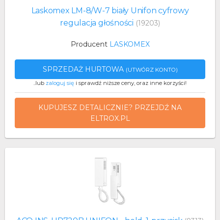
Laskomex LM-8/W-7 biały Unifon cyfrowy
regulacja głośności
(19203)
Producent
LASKOMEX
SPRZEDAŻ HURTOWA
(UTWÓRZ KONTO)
..lub
zaloguj się
i sprawdź niższe ceny, oraz inne korzyści!
KUPUJESZ DETALICZNIE? PRZEJDŹ NA
ELTROX.PL