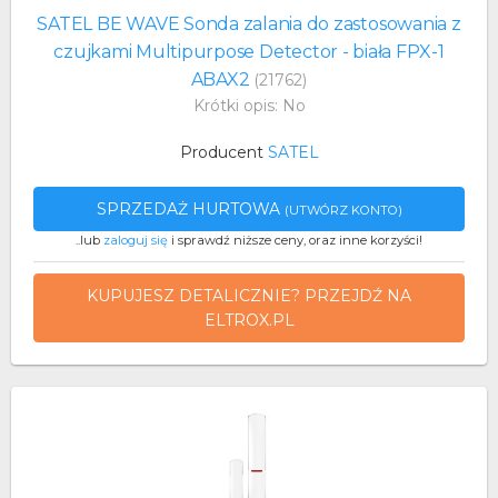
SATEL BE WAVE Sonda zalania do zastosowania z
czujkami Multipurpose Detector - biała FPX-1
ABAX2
(21762)
Krótki opis: No
Producent
SATEL
SPRZEDAŻ HURTOWA
(UTWÓRZ KONTO)
..lub
zaloguj się
i sprawdź niższe ceny, oraz inne korzyści!
KUPUJESZ DETALICZNIE? PRZEJDŹ NA
ELTROX.PL