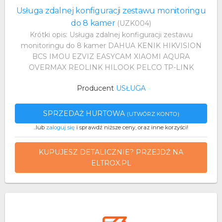
Usługa zdalnej konfiguracji zestawu monitoringu
do 8 kamer
(UZK004)
Krótki opis: Usługa zdalnej konfiguracji zestawu
monitoringu do 8 kamer DAHUA KENIK HIKVISION
BCS IMOU EZVIZ EASYCAM XIAOMI AQURA
OVERMAX REOLINK HILOOK PELCO TP-LINK
Producent
USŁUGA
SPRZEDAŻ HURTOWA
(UTWÓRZ KONTO)
..lub
zaloguj się
i sprawdź niższe ceny, oraz inne korzyści!
KUPUJESZ DETALICZNIE? PRZEJDŹ NA
ELTROX.PL