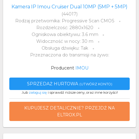
Kamera IP Imou Cruiser Dual 10MP (5MP + 5MP)
(44017)
Rodzaj przetwornika: Progressive Scan CMOS
Rozdzielczość: 2880x1620
Ogniskowa obiektywu: 3.6 mm
Widoczność w nocy: 30 m
Obsługa dźwięku: Tak
Przeznaczona do transmisji na żywo:
Producent
IMOU
SPRZEDAŻ HURTOWA
(UTWÓRZ KONTO)
..lub
zaloguj się
i sprawdź niższe ceny, oraz inne korzyści!
KUPUJESZ DETALICZNIE? PRZEJDŹ NA
ELTROX.PL