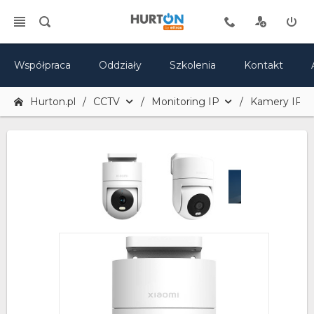
Współpraca
Oddziały
Szkolenia
Kontakt
Hurton.pl
CCTV
Monitoring IP
Kamery IP