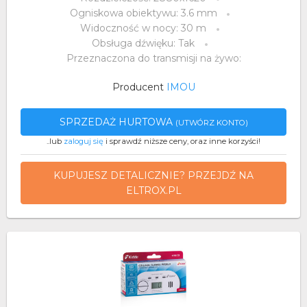
Ogniskowa obiektywu: 3.6 mm
Widoczność w nocy: 30 m
Obsługa dźwięku: Tak
Przeznaczona do transmisji na żywo:
Producent
IMOU
SPRZEDAŻ HURTOWA
(UTWÓRZ KONTO)
..lub
zaloguj się
i sprawdź niższe ceny, oraz inne korzyści!
KUPUJESZ DETALICZNIE? PRZEJDŹ NA
ELTROX.PL