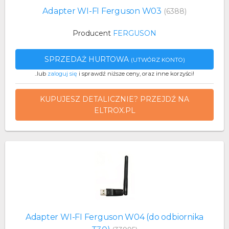
Adapter WI-FI Ferguson W03
(6388)
Producent
FERGUSON
SPRZEDAŻ HURTOWA
(UTWÓRZ KONTO)
..lub
zaloguj się
i sprawdź niższe ceny, oraz inne korzyści!
KUPUJESZ DETALICZNIE? PRZEJDŹ NA
ELTROX.PL
Adapter WI-FI Ferguson W04 (do odbiornika