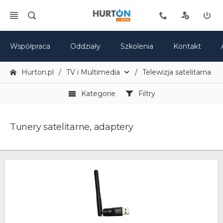
Współpraca
Oddziały
Szkolenia
Kontakt
Hurton.pl
TV i Multimedia
Telewizja satelitarna - a
Kategorie
Filtry
Tunery satelitarne, adaptery