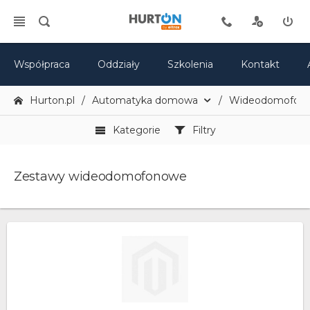
Współpraca
Oddziały
Szkolenia
Kontakt
Hurton.pl
Automatyka domowa
Wideodomofony 
Kategorie
Filtry
Zestawy wideodomofonowe