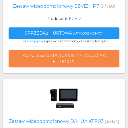
Zestaw wideodomofonowy EZVIZ HP7
(37760)
Producent
EZVIZ
SPRZEDAŻ HURTOWA
(UTWÓRZ KONTO)
..lub
zaloguj się
i sprawdź niższe ceny, oraz inne korzyści!
KUPUJESZ DETALICZNIE? PRZEJDŹ NA
ELTROX.PL
Zestaw wideodomofonowy DAHUA KTP03
(35824)