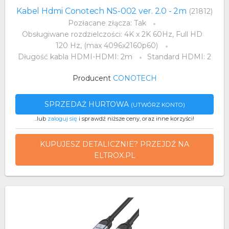
Kabel Hdmi Conotech NS-002 ver. 2.0 - 2m
(21812)
Pozłacane złącza: Tak
Obsługiwane rozdzielczości: 4K x 2K 60Hz, Full HD
120 Hz, (max 4096x2160p60)
Długość kabla HDMI-HDMI: 2m
Standard HDMI: 2
Producent
CONOTECH
SPRZEDAŻ HURTOWA
(UTWÓRZ KONTO)
..lub
zaloguj się
i sprawdź niższe ceny, oraz inne korzyści!
KUPUJESZ DETALICZNIE? PRZEJDŹ NA
ELTROX.PL