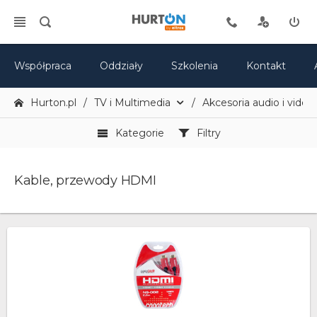
Współpraca
Oddziały
Szkolenia
Kontakt
Hurton.pl
TV i Multimedia
Akcesoria audio i video
Kategorie
Filtry
Kable, przewody HDMI