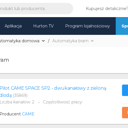
Kupujesz detalicznie
Aplikacja
Hurton TV
Program lojalnościowy
Sp
utomatyka domowa
Automatyka bram
ram
Pilot CAME SPACE SP2 - dwukanałowy z zieloną
diodą
(35869)
Liczba kanałów: 2
Częstotliwość pracy:
Producent
CAME