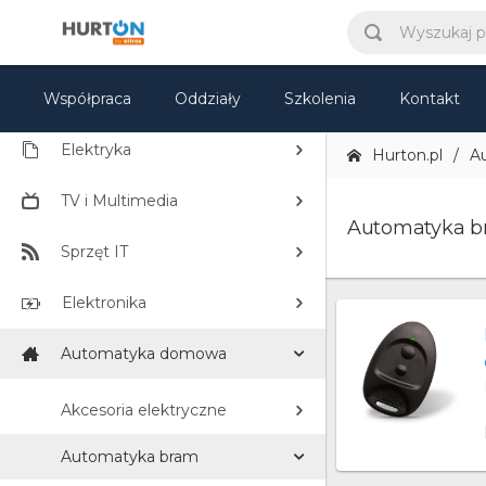
KATEGORIE
Współpraca
CCTV
Oddziały
Szkolenia
Kontakt
Elektryka
Hurton.pl
A
TV i Multimedia
Automatyka b
Sprzęt IT
Elektronika
Automatyka domowa
Akcesoria elektryczne
Automatyka bram