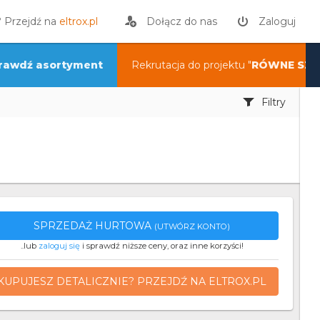
? Przejdź na
eltrox.pl
Dołącz do nas
Zaloguj
rawdź asortyment
Rekrutacja do projektu "
RÓWNE SZA
Filtry
SPRZEDAŻ HURTOWA
(UTWÓRZ KONTO)
..lub
zaloguj się
i sprawdź niższe ceny, oraz inne korzyści!
KUPUJESZ DETALICZNIE? PRZEJDŹ NA ELTROX.PL