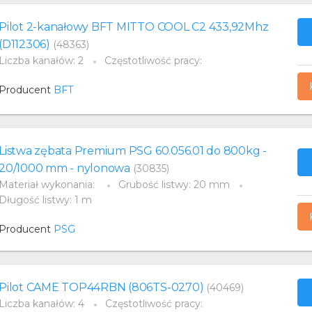
Pilot 2-kanałowy BFT MITTO COOL C2 433,92Mhz
(D112306)
(48363)
Liczba kanałów: 2
Częstotliwość pracy:
Producent
BFT
Listwa zębata Premium PSG 60.056.01 do 800kg -
20/1000 mm - nylonowa
(30835)
Materiał wykonania:
Grubość listwy: 20 mm
Długość listwy: 1 m
Producent
PSG
Pilot CAME TOP44RBN (806TS-0270)
(40469)
Liczba kanałów: 4
Częstotliwość pracy: