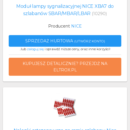
Moduł lampy sygnalizacyjnej NICE XBA7 do
szlabanów SBAR/MBAR/LBAR
(10290)
Producent
NICE
SPRZEDAŻ HURTOWA
(UTWÓRZ KONTO)
..lub
zaloguj się
i sprawdź niższe ceny, oraz inne korzyści!
KUPUJESZ DETALICZNIE? PRZEJDŹ NA
ELTROX.PL