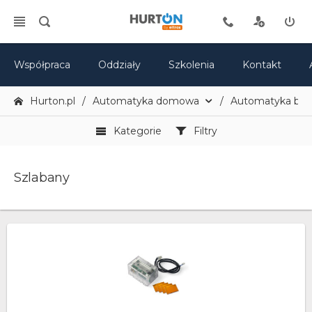
Współpraca
Oddziały
Szkolenia
Kontakt
Hurton.pl
Automatyka domowa
Automatyka br
Kategorie
Filtry
Szlabany