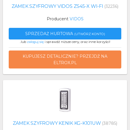
ZAMEK SZYFROWY VIDOS ZS45-X WI-FI
(32236)
Producent
VIDOS
SPRZEDAŻ HURTOWA
(UTWÓRZ KONTO)
..lub
zaloguj się
i sprawdź niższe ceny, oraz inne korzyści!
KUPUJESZ DETALICZNIE? PRZEJDŹ NA
ELTROX.PL
ZAMEK SZYFROWY KENIK KG-K101UW
(38785)