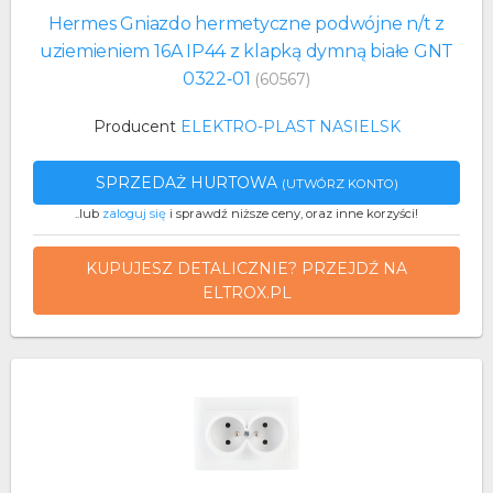
Hermes Gniazdo hermetyczne podwójne n/t z
uziemieniem 16A IP44 z klapką dymną białe GNT
0322‑01
(60567)
Producent
ELEKTRO-PLAST NASIELSK
SPRZEDAŻ HURTOWA
(UTWÓRZ KONTO)
..lub
zaloguj się
i sprawdź niższe ceny, oraz inne korzyści!
KUPUJESZ DETALICZNIE? PRZEJDŹ NA
ELTROX.PL