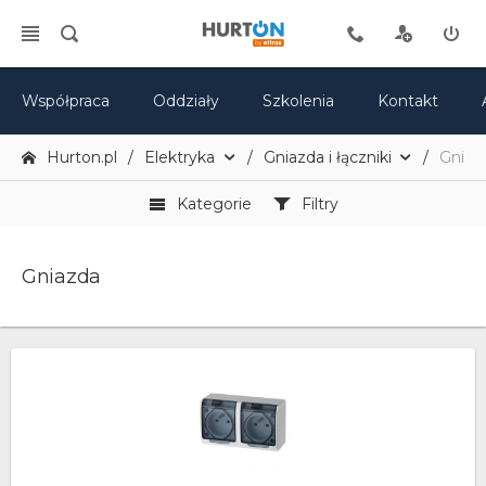
Współpraca
Oddziały
Szkolenia
Kontakt
Hurton.pl
Elektryka
Gniazda i łączniki
Gniaz
Kategorie
Filtry
Gniazda