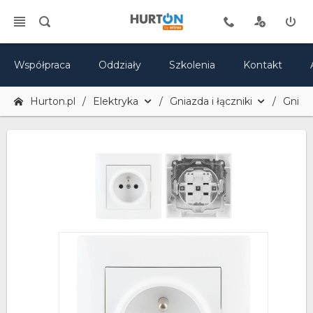
Współpraca
Oddziały
Szkolenia
Kontakt
Hurton.pl
Elektryka
Gniazda i łączniki
Gniaz