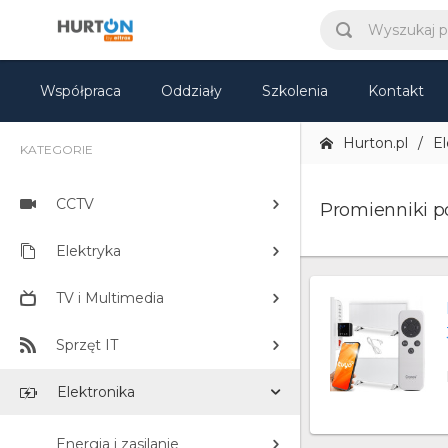
Współpraca
Oddziały
Szkolenia
Kontakt
Hurton.pl
El
KATEGORIE
CCTV
Promienniki p
Elektryka
TV i Multimedia
Sprzęt IT
Elektronika
Energia i zasilanie