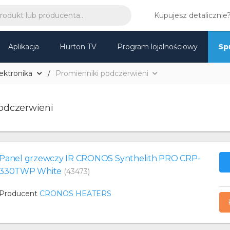
Kupujesz detalicznie
Aplikacja
Hurton TV
Program lojalnościowy
Sp
ektronika
Promienniki podczerwieni
odczerwieni
Panel grzewczy IR CRONOS Synthelith PRO CRP-
330TWP White
(43473)
Producent
CRONOS HEATERS