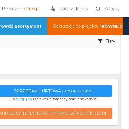
? Przejdź na
eltrox.pl
Dołącz do nas
Zaloguj
rawdź asortyment
Rekrutacja do projektu "
RÓWNE SZA
Filtry
SPRZEDAŻ HURTOWA
(UTWÓRZ KONTO)
..lub
zaloguj się
i sprawdź niższe ceny, oraz inne korzyści!
KUPUJESZ DETALICZNIE? PRZEJDŹ NA ELTROX.PL