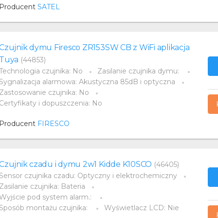
Producent
SATEL
Czujnik dymu Firesco ZR153SW CB z WiFi aplikacja
Tuya
(44853)
Technologia czujnika: No
Zasilanie czujnika dymu:
Sygnalizacja alarmowa: Akustyczna 85dB i optyczna
Zastosowanie czujnika: No
Certyfikaty i dopuszczenia: No
Producent
FIRESCO
Czujnik czadu i dymu 2w1 Kidde K10SCO
(46405)
Sensor czujnika czadu: Optyczny i elektrochemiczny
Zasilanie czujnika: Bateria
Wyjście pod system alarm.:
Sposób montażu czujnika:
Wyświetlacz LCD: Nie