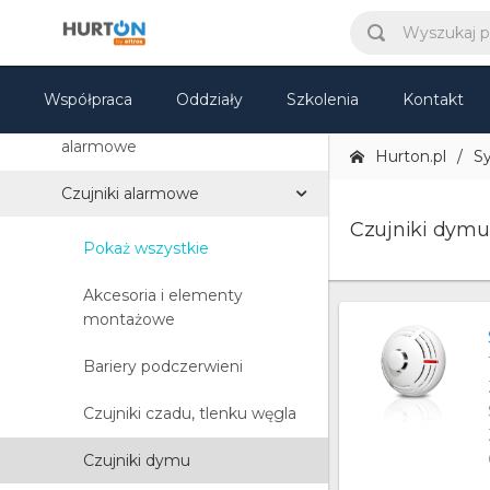
Automatyka domowa
Systemy alarmowe
Współpraca
Oddziały
Szkolenia
Kontakt
Bezprzewodowe systemy
alarmowe
Hurton.pl
S
Czujniki alarmowe
Czujniki dymu
Pokaż wszystkie
Akcesoria i elementy
montażowe
Bariery podczerwieni
Czujniki czadu, tlenku węgla
Czujniki dymu