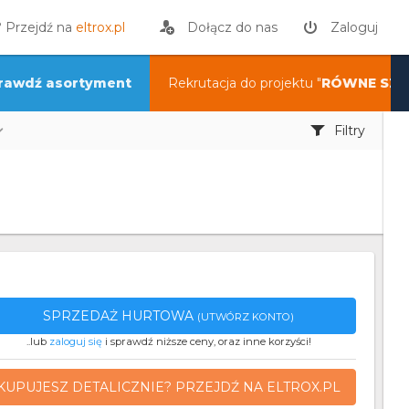
? Przejdź na
eltrox.pl
Dołącz do nas
Zaloguj
rawdź asortyment
Rekrutacja do projektu "
RÓWNE SZA
Filtry
SPRZEDAŻ HURTOWA
(UTWÓRZ KONTO)
..lub
zaloguj się
i sprawdź niższe ceny, oraz inne korzyści!
KUPUJESZ DETALICZNIE? PRZEJDŹ NA ELTROX.PL