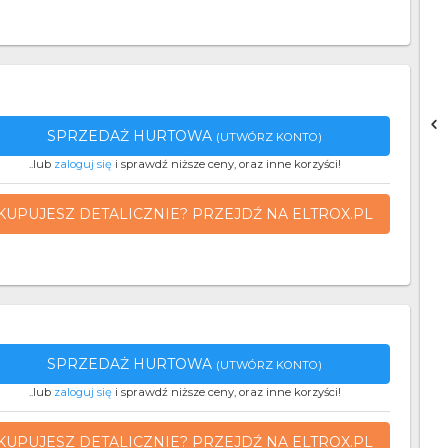
SPRZEDAŻ HURTOWA
(UTWÓRZ KONTO)
..lub
zaloguj się
i sprawdź niższe ceny, oraz inne korzyści!
KUPUJESZ DETALICZNIE? PRZEJDŹ NA ELTROX.PL
SPRZEDAŻ HURTOWA
(UTWÓRZ KONTO)
..lub
zaloguj się
i sprawdź niższe ceny, oraz inne korzyści!
KUPUJESZ DETALICZNIE? PRZEJDŹ NA ELTROX.PL