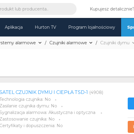
Kupujesz detalicznie
Aplikacja
Hurton TV
Program lojalnościowy
Sp
ystemy alarmowe
Czujniki alarmowe
Czujniki dymu
SATEL CZUJNIK DYMU I CIEPŁA TSD-1
(4908)
Technologia czujnika: No
Zasilanie czujnika dymu: No
Sygnalizacja alarmowa: Akustyczna i optyczna
Zastosowanie czujnika: No
Certyfikaty i dopuszczenia: No