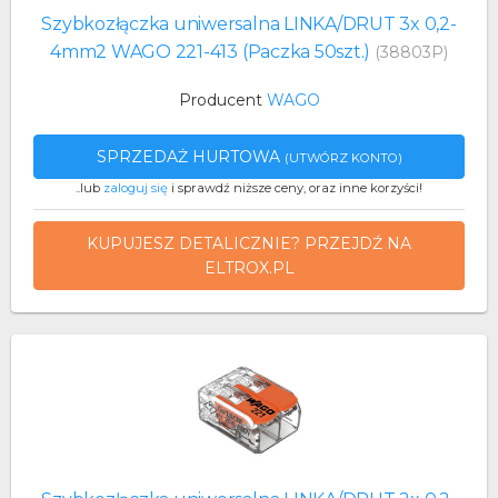
Szybkozłączka uniwersalna LINKA/DRUT 3x 0,2-
4mm2 WAGO 221-413 (Paczka 50szt.)
(38803P)
Producent
WAGO
SPRZEDAŻ HURTOWA
(UTWÓRZ KONTO)
..lub
zaloguj się
i sprawdź niższe ceny, oraz inne korzyści!
KUPUJESZ DETALICZNIE? PRZEJDŹ NA
ELTROX.PL