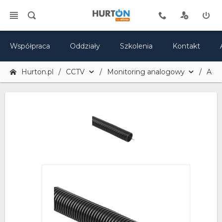
Współpraca
Oddziały
Szkolenia
Kontakt
Hurton.pl
CCTV
Monitoring analogowy
Akce