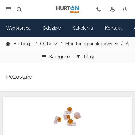
Współpraca
Oddziały
Szkolenia
Kontakt
Hurton.pl
CCTV
Monitoring analogowy
Akce
Kategorie
Filtry
Pozostałe