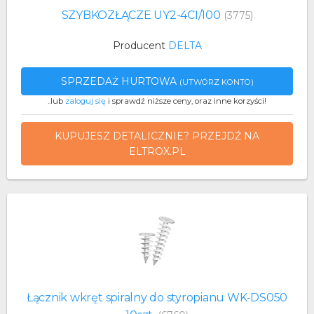
SZYBKOZŁĄCZE UY2-4CI/100
(3775)
Producent
DELTA
SPRZEDAŻ HURTOWA
(UTWÓRZ KONTO)
..lub
zaloguj się
i sprawdź niższe ceny, oraz inne korzyści!
KUPUJESZ DETALICZNIE? PRZEJDŹ NA
ELTROX.PL
Łącznik wkręt spiralny do styropianu WK-DS050