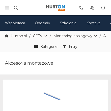
Współpraca
Oddziały
Szkolenia
Kontakt
Hurton.pl
CCTV
Monitoring analogowy
Akce
Kategorie
Filtry
Akcesoria montażowe