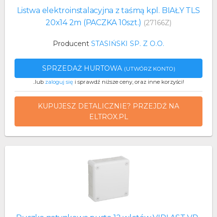
Listwa elektroinstalacyjna z taśmą kpl. BIAŁY TLS
20x14 2m (PACZKA 10szt.)
(27166Z)
Producent
STASIŃSKI SP. Z O.O.
SPRZEDAŻ HURTOWA
(UTWÓRZ KONTO)
..lub
zaloguj się
i sprawdź niższe ceny, oraz inne korzyści!
KUPUJESZ DETALICZNIE? PRZEJDŹ NA
ELTROX.PL