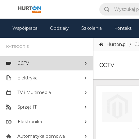
Współpraca
Oddziały
Szkolenia
Kontakt
Hurton.pl
C
KATEGORIE
CCTV
CCTV
Elektryka
TV i Multimedia
Sprzęt IT
Elektronika
Automatyka domowa