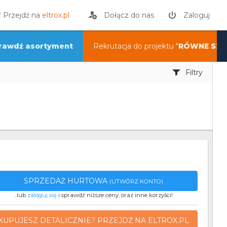
? Przejdź na
eltrox.pl
Dołącz do nas
Zaloguj
rawdź asortyment
Rekrutacja do projektu "
RÓWNE SZA
Filtry
SPRZEDAŻ HURTOWA
(UTWÓRZ KONTO)
..lub
zaloguj się
i sprawdź niższe ceny, oraz inne korzyści!
KUPUJESZ DETALICZNIE? PRZEJDŹ NA ELTROX.PL