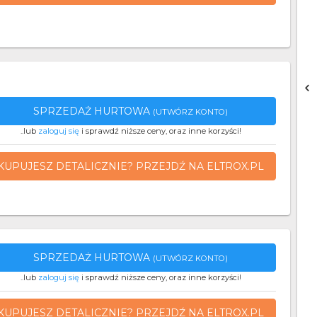
SPRZEDAŻ HURTOWA
(UTWÓRZ KONTO)
..lub
zaloguj się
i sprawdź niższe ceny, oraz inne korzyści!
KUPUJESZ DETALICZNIE? PRZEJDŹ NA ELTROX.PL
SPRZEDAŻ HURTOWA
(UTWÓRZ KONTO)
..lub
zaloguj się
i sprawdź niższe ceny, oraz inne korzyści!
KUPUJESZ DETALICZNIE? PRZEJDŹ NA ELTROX.PL