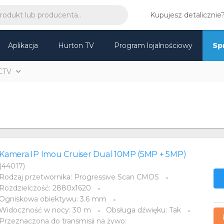
Kupujesz detalicznie
Aplikacja
Hurton TV
Program lojalnościowy
Sp
CTV
Kamera IP Imou Cruiser Dual 10MP (5MP + 5MP)
(44017)
Rodzaj przetwornika: Progressive Scan CMOS
Rozdzielczość: 2880x1620
Ogniskowa obiektywu: 3.6 mm
Widoczność w nocy: 30 m
Obsługa dźwięku: Tak
Przeznaczona do transmisji na żywo: