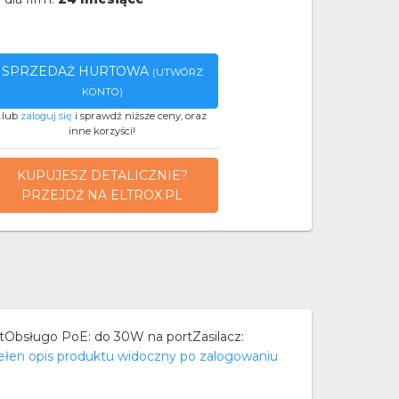
SPRZEDAŻ HURTOWA
(UTWÓRZ
KONTO)
..lub
zaloguj się
i sprawdź niższe ceny, oraz
inne korzyści!
KUPUJESZ DETALICZNIE?
PRZEJDŹ NA ELTROX.PL
Obsługo PoE: do 30W na portZasilacz:
ełen opis produktu widoczny po zalogowaniu