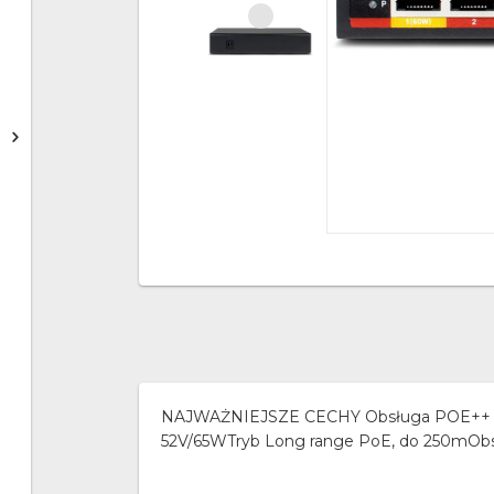
NAJWAŻNIEJSZE CECHY Obsługa POE++ (60W
52V/65WTryb Long range PoE, do 250mObs