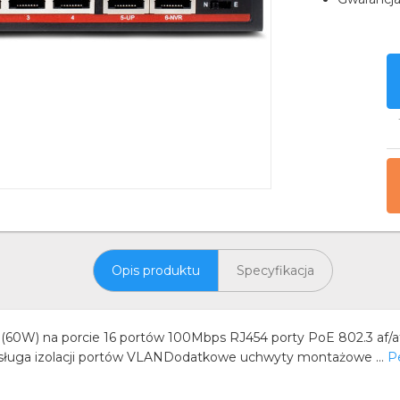
Opis produktu
Specyfikacja
) na porcie 16 portów 100Mbps RJ454 porty PoE 802.3 af/at
ługa izolacji portów VLANDodatkowe uchwyty montażowe ...
P