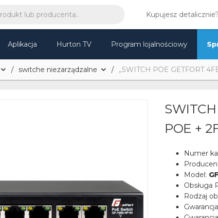
Kupujesz detalicznie
Aplikacja
Hurton TV
Program lojalnościowy
Sp
switche niezarządzalne
„SWITCH POE GETFORT 4FE
SWITCH
POE + 2
Numer ka
Producen
Model:
GF
Obsługa 
Rodzaj o
Gwarancj
Gwarancja