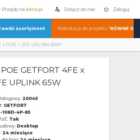
? Przejdź na
eltrox.pl
Dołącz do nas
Zaloguj
rawdź asortyment
Rekrutacja do projektu "
RÓWNE SZA
 x POE + 2FE UPLINK 65W”
 POE GETFORT 4FE x
FE UPLINK 65W
talogowy:
20045
t:
GETFORT
-106D-4P-65
PoE:
Tak
budowy:
Desktop
a:
24 miesiące
 dla firm:
24 miesiące