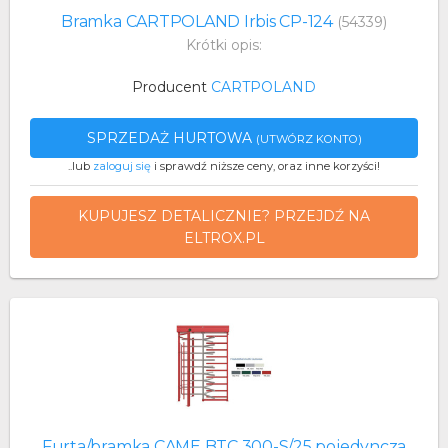
Bramka CARTPOLAND Irbis CP-124
(54339)
Krótki opis:
Producent
CARTPOLAND
SPRZEDAŻ HURTOWA
(UTWÓRZ KONTO)
..lub
zaloguj się
i sprawdź niższe ceny, oraz inne korzyści!
KUPUJESZ DETALICZNIE? PRZEJDŹ NA
ELTROX.PL
Furta/bramka CAME BTC 300-S/25 pojedyncza