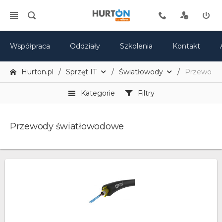
Współpraca
Oddziały
Szkolenia
Kontakt
Hurton.pl
Sprzęt IT
Światłowody
Przewody
Kategorie
Filtry
Przewody światłowodowe