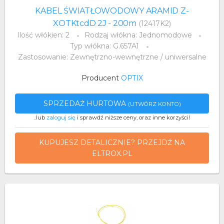
KABEL ŚWIATŁOWODOWY ARAMID Z-
XOTKtcdD 2J - 200m
(12417K2)
Ilość włókien: 2
Rodzaj włókna: Jednomodowe
Typ włókna: G.657A1
Zastosowanie: Zewnętrzno-wewnętrzne / uniwersalne
Producent
OPTIX
SPRZEDAŻ HURTOWA
(UTWÓRZ KONTO)
..lub
zaloguj się
i sprawdź niższe ceny, oraz inne korzyści!
KUPUJESZ DETALICZNIE? PRZEJDŹ NA
ELTROX.PL