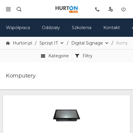
Współpraca
Oddziały
Szkolenia
Kontakt
Hurton.pl
Sprzęt IT
Digital Signage
Komput
Kategorie
Filtry
Komputery