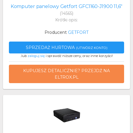
Komputer panelowy Getfort GFC1160-J1900 11,6"
(14565)
Krótki opis:
Producent
GETFORT
SPRZEDAŻ HURTOWA
(UTWÓRZ KONTO)
..lub
zaloguj się
i sprawdź niższe ceny, oraz inne korzyści!
KUPUJESZ DETALICZNIE? PRZEJDŹ NA
ELTROX.PL