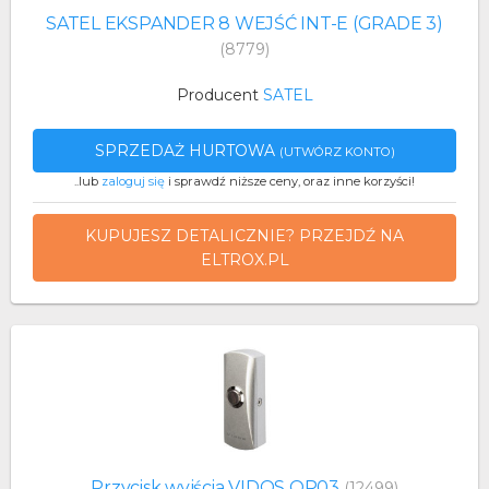
SATEL EKSPANDER 8 WEJŚĆ INT-E (GRADE 3)
(8779)
Producent
SATEL
SPRZEDAŻ HURTOWA
(UTWÓRZ KONTO)
..lub
zaloguj się
i sprawdź niższe ceny, oraz inne korzyści!
KUPUJESZ DETALICZNIE? PRZEJDŹ NA
ELTROX.PL
Przycisk wyjścia VIDOS OP03
(12499)