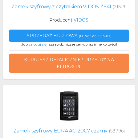
Zamek szyfrowy z czytnikiem VIDOS ZS41
(21619)
Producent
VIDOS
SPRZEDAŻ HURTOWA
(UTWÓRZ KONTO)
..lub
zaloguj się
i sprawdź niższe ceny, oraz inne korzyści!
KUPUJESZ DETALICZNIE? PRZEJDŹ NA
ELTROX.PL
Zamek szyfrowy EURA AC-20C7 czarny
(58796)