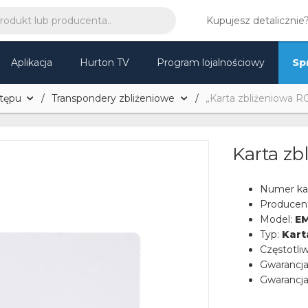
Kupujesz detalicznie
Aplikacja
Hurton TV
Program lojalnościowy
Sp
stępu
Transpondery zbliżeniowe
„Karta zbliżeniowa 
Karta z
Numer ka
Producen
Model:
EM
Typ:
Kart
Częstotli
Gwarancj
Gwarancja