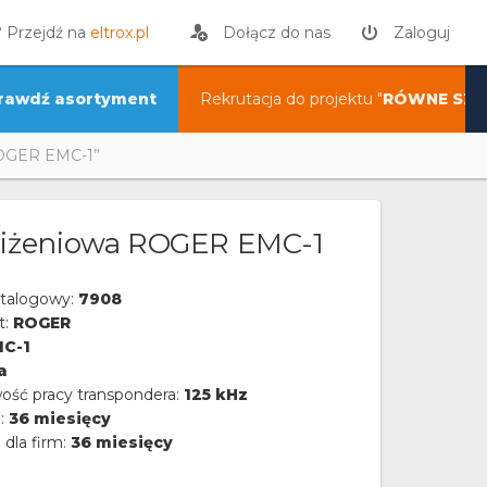
? Przejdź na
eltrox.pl
Dołącz do nas
Zaloguj
rawdź asortyment
Rekrutacja do projektu "
RÓWNE SZA
ROGER EMC-1”
bliżeniowa ROGER EMC-1
talogowy:
7908
t:
ROGER
C-1
a
wość pracy transpondera:
125 kHz
a:
36 miesięcy
 dla firm:
36 miesięcy