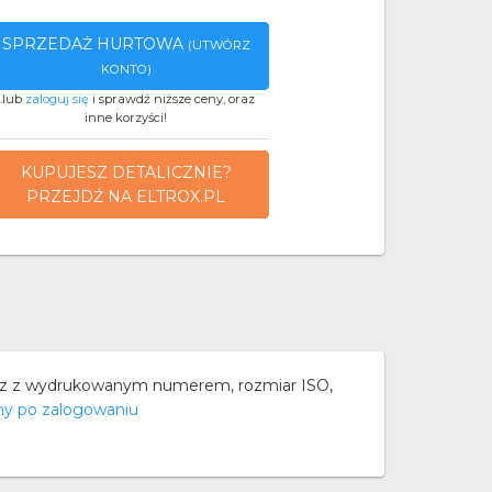
SPRZEDAŻ HURTOWA
(UTWÓRZ
KONTO)
..lub
zaloguj się
i sprawdź niższe ceny, oraz
inne korzyści!
KUPUJESZ DETALICZNIE?
PRZEJDŹ NA ELTROX.PL
z z wydrukowanym numerem, rozmiar ISO,
ny po zalogowaniu