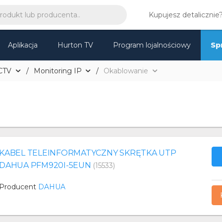
Kupujesz detalicznie
Aplikacja
Hurton TV
Program lojalnościowy
Sp
CTV
Monitoring IP
Okablowanie
KABEL TELEINFORMATYCZNY SKRĘTKA UTP
DAHUA PFM920I-5EUN
(15533)
Producent
DAHUA