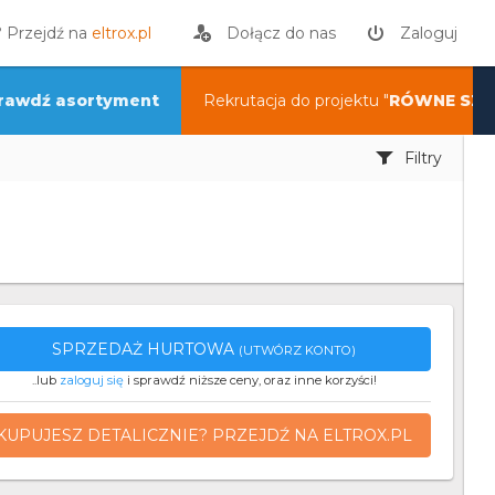
? Przejdź na
eltrox.pl
Dołącz do nas
Zaloguj
rawdź asortyment
Rekrutacja do projektu "
RÓWNE SZA
Filtry
SPRZEDAŻ HURTOWA
(UTWÓRZ KONTO)
..lub
zaloguj się
i sprawdź niższe ceny, oraz inne korzyści!
KUPUJESZ DETALICZNIE? PRZEJDŹ NA ELTROX.PL