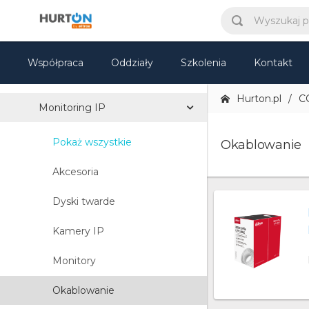
Monitoring analogowy
Monitoring HD-CVI
Współpraca
Oddziały
Szkolenia
Kontakt
Monitoring HD-TVI
Hurton.pl
C
Monitoring IP
Pokaż wszystkie
Okablowanie
Akcesoria
Dyski twarde
Kamery IP
Monitory
Okablowanie