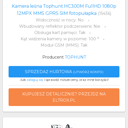
Kamera leśna Tophunt HC300M FullHD 1080p
12MPX MMS GPRS SIM fotopułapka
(15436)
Widoczność w nocy: No
Wbudowany reflektor podczerwienii: Nie
Obsługa kart pamięci: Tak
Kąt widzenia kamery w poziomie: 100 °
Moduł GSM (MMS): Tak
Producent
TOPHUNT
SPRZEDAŻ HURTOWA
(UTWÓRZ KONTO)
..lub
zaloguj się
i sprawdź niższe ceny, oraz inne korzyści!
KUPUJESZ DETALICZNIE? PRZEJDŹ NA
ELTROX.PL