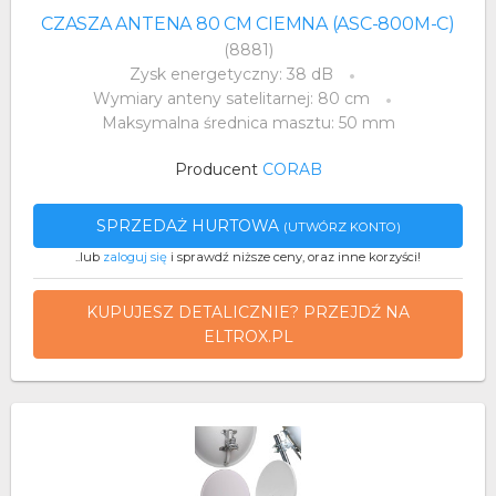
CZASZA ANTENA 80 CM CIEMNA (ASC-800M-C)
(8881)
Zysk energetyczny: 38 dB
Wymiary anteny satelitarnej: 80 cm
Maksymalna średnica masztu: 50 mm
Producent
CORAB
SPRZEDAŻ HURTOWA
(UTWÓRZ KONTO)
..lub
zaloguj się
i sprawdź niższe ceny, oraz inne korzyści!
KUPUJESZ DETALICZNIE? PRZEJDŹ NA
ELTROX.PL