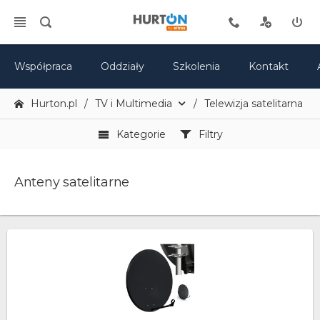
Współpraca
Oddziały
Szkolenia
Kontakt
Hurton.pl
TV i Multimedia
Telewizja satelitarna - a
Kategorie
Filtry
Anteny satelitarne