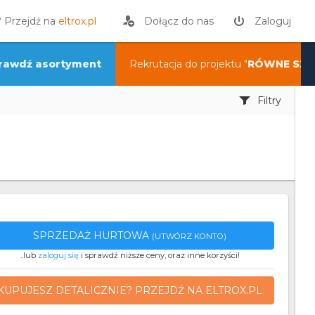
? Przejdź na
eltrox.pl
Dołącz do nas
Zaloguj
rawdź asortyment
Rekrutacja do projektu "
RÓWNE SZA
Filtry
SPRZEDAŻ HURTOWA
(UTWÓRZ KONTO)
..lub
zaloguj się
i sprawdź niższe ceny, oraz inne korzyści!
KUPUJESZ DETALICZNIE? PRZEJDŹ NA ELTROX.PL