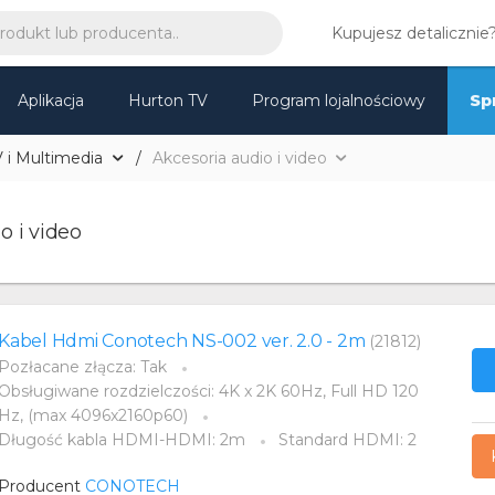
Kupujesz detalicznie
Aplikacja
Hurton TV
Program lojalnościowy
Sp
 i Multimedia
Akcesoria audio i video
o i video
Kabel Hdmi Conotech NS-002 ver. 2.0 - 2m
(21812)
Pozłacane złącza: Tak
Obsługiwane rozdzielczości: 4K x 2K 60Hz, Full HD 120
Hz, (max 4096x2160p60)
Długość kabla HDMI-HDMI: 2m
Standard HDMI: 2
Producent
CONOTECH