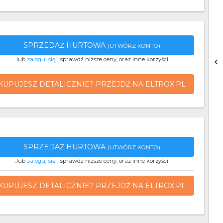
SPRZEDAŻ HURTOWA
(UTWÓRZ KONTO)
..lub
zaloguj się
i sprawdź niższe ceny, oraz inne korzyści!
KUPUJESZ DETALICZNIE? PRZEJDŹ NA ELTROX.PL
SPRZEDAŻ HURTOWA
(UTWÓRZ KONTO)
..lub
zaloguj się
i sprawdź niższe ceny, oraz inne korzyści!
KUPUJESZ DETALICZNIE? PRZEJDŹ NA ELTROX.PL