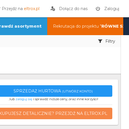
? Przejdź na
eltrox.pl
Dołącz do nas
Zaloguj
rawdź asortyment
Rekrutacja do projektu "
RÓWNE SZA
Filtry
SPRZEDAŻ HURTOWA
(UTWÓRZ KONTO)
..lub
zaloguj się
i sprawdź niższe ceny, oraz inne korzyści!
KUPUJESZ DETALICZNIE? PRZEJDŹ NA ELTROX.PL