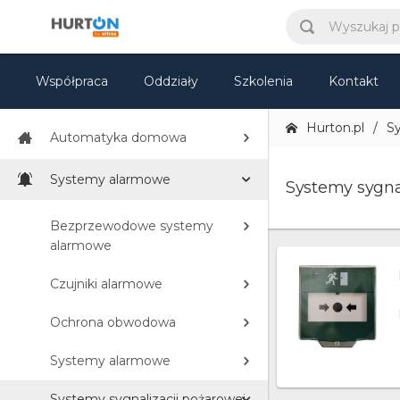
TV i Multimedia
Sprzęt IT
Współpraca
Oddziały
Szkolenia
Kontakt
Elektronika
Hurton.pl
S
Automatyka domowa
Systemy alarmowe
Systemy sygna
Bezprzewodowe systemy
alarmowe
Czujniki alarmowe
Ochrona obwodowa
Systemy alarmowe
Systemy sygnalizacji pożarowej