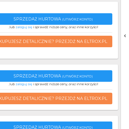
SPRZEDAŻ HURTOWA
(UTWÓRZ KONTO)
..lub
zaloguj się
i sprawdź niższe ceny, oraz inne korzyści!
KUPUJESZ DETALICZNIE? PRZEJDŹ NA ELTROX.PL
SPRZEDAŻ HURTOWA
(UTWÓRZ KONTO)
..lub
zaloguj się
i sprawdź niższe ceny, oraz inne korzyści!
KUPUJESZ DETALICZNIE? PRZEJDŹ NA ELTROX.PL
SPRZEDAŻ HURTOWA
(UTWÓRZ KONTO)