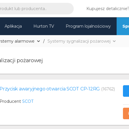
Kupujesz detalicznie
Aplikacja
Hurton TV
Program lojalnościowy
Sp
ystemy alarmowe
Systemy sygnalizacji pożarowej
lizacji pożarowej
Przycisk awaryjnego otwarcia SCOT CP-12RG
(16762)
Producent
SCOT