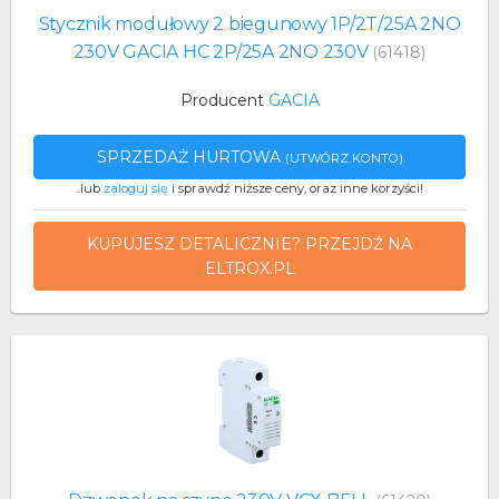
Stycznik modułowy 2 biegunowy 1P/2T/25A 2NO
230V GACIA HC 2P/25A 2NO 230V
(61418)
Producent
GACIA
SPRZEDAŻ HURTOWA
(UTWÓRZ KONTO)
..lub
zaloguj się
i sprawdź niższe ceny, oraz inne korzyści!
KUPUJESZ DETALICZNIE? PRZEJDŹ NA
ELTROX.PL