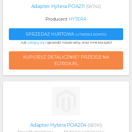
Adapter Hytera POA211
(58742)
Producent
HYTERA
SPRZEDAŻ HURTOWA
(UTWÓRZ KONTO)
..lub
zaloguj się
i sprawdź niższe ceny, oraz inne korzyści!
KUPUJESZ DETALICZNIE? PRZEJDŹ NA
ELTROX.PL
Adapter Hytera POA204
(58741)