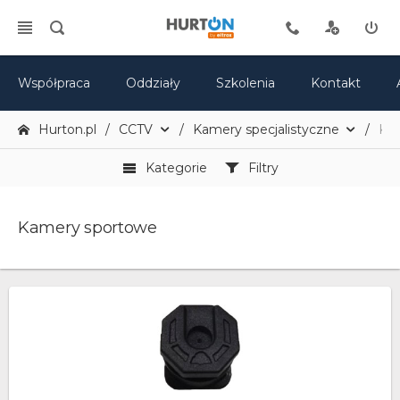
Współpraca
Oddziały
Szkolenia
Kontakt
Hurton.pl
CCTV
Kamery specjalistyczne
Ka
Kategorie
Filtry
Kamery sportowe