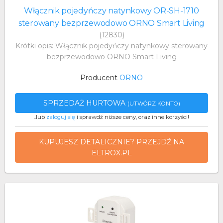
Włącznik pojedyńczy natynkowy OR-SH-1710
sterowany bezprzewodowo ORNO Smart Living
(12830)
Krótki opis: Włącznik pojedyńczy natynkowy sterowany
bezprzewodowo ORNO Smart Living
Producent
ORNO
SPRZEDAŻ HURTOWA
(UTWÓRZ KONTO)
..lub
zaloguj się
i sprawdź niższe ceny, oraz inne korzyści!
KUPUJESZ DETALICZNIE? PRZEJDŹ NA
ELTROX.PL