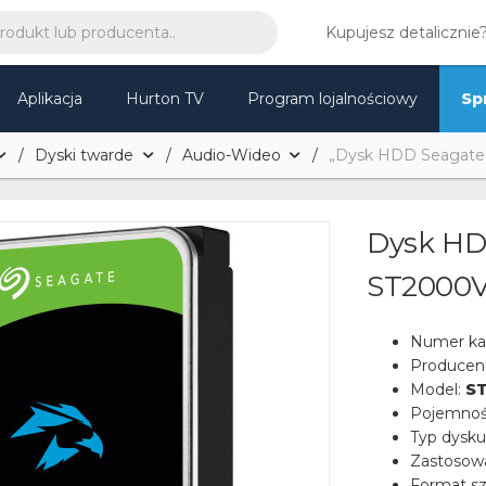
Kupujesz detalicznie
Aplikacja
Hurton TV
Program lojalnościowy
Sp
Dyski twarde
Audio-Wideo
„Dysk HDD Seagate
Dysk HD
ST2000V
Numer ka
Producen
Model:
S
Pojemnoś
Typ dysku
Zastosow
Format sz