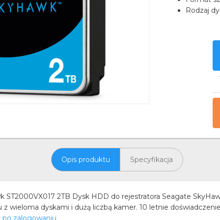
Rodzaj dy
Opis produktu
Specyfikacja
wk ST2000VX017 2TB Dysk HDD do rejestratora Seagate SkyHaw
z wieloma dyskami i dużą liczbą kamer. 10 letnie doświadczeni
y po zalogowaniu