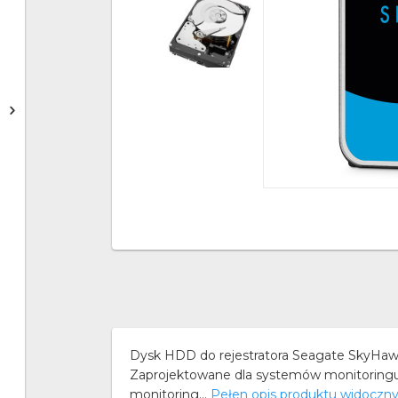
Dysk HDD do rejestratora Seagate SkyHa
Zaprojektowane dla systemów monitoringu 
monitoring...
Pełen opis produktu widoczn