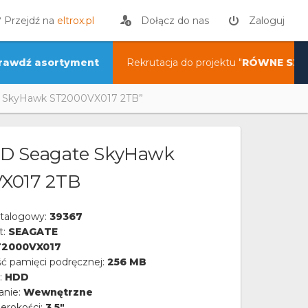
? Przejdź na
eltrox.pl
Dołącz do nas
Zaloguj
rawdź asortyment
Rekrutacja do projektu "
RÓWNE SZA
 SkyHawk ST2000VX017 2TB”
D Seagate SkyHawk
X017 2TB
talogowy:
39367
t:
SEAGATE
T2000VX017
ć pamięci podręcznej:
256 MB
:
HDD
anie:
Wewnętrzne
erokości:
3,5"