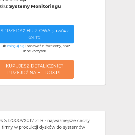
sku:
Systemy Monitoringu
SPRZEDAŻ HURTOWA
(UTWÓRZ
KONTO)
..lub
zaloguj się
i sprawdź niższe ceny, oraz
inne korzyści!
KUPUJESZ DETALICZNIE?
PRZEJDŹ NA ELTROX.PL
k ST2000VX017 2TB - najważniejsze cechy
e firmy w produkcji dysków do systemów