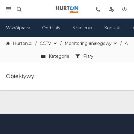
Współpraca
Oddziały
Szkolenia
Kontakt
Hurton.pl
CCTV
Monitoring analogowy
Akce
Kategorie
Filtry
Obiektywy