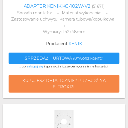
ADAPTER KENIK KG-102W-V2
(51671)
Sposób montażu:
Materiał wykonania:
Zastosowanie uchwytu: Kamera tubowa/kopułkowa
Wymiary: 142x48mm
Producent
KENIK
SPRZEDAŻ HURTOWA
(UTWÓRZ KONTO)
..lub
zaloguj się
i sprawdź niższe ceny, oraz inne korzyści!
KUPUJESZ DETALICZNIE? PRZEJDŹ NA
ELTROX.PL