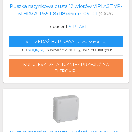
Puszka natynkowa pusta 12 wlotów VIPLAST VP-
51 BIAŁA IP55 118x118x46mm 051-01
(30676)
Producent
VIPLAST
SPRZEDAŻ HURTOWA
(UTWÓRZ KONTO)
..lub
zaloguj się
i sprawdź niższe ceny, oraz inne korzyści!
KUPUJESZ DETALICZNIE? PRZEJDŹ NA
ELTROX.PL