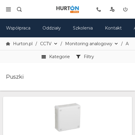
Współpraca
Oddziały
Szkolenia
Kontakt
Hurton.pl
CCTV
Monitoring analogowy
Akce
Kategorie
Filtry
Puszki