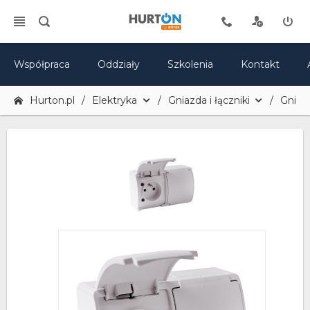
Współpraca
Oddziały
Szkolenia
Kontakt
Hurton.pl
Elektryka
Gniazda i łączniki
Gniaz