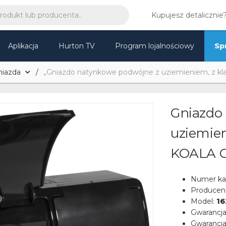
Kupujesz detalicznie
Aplikacja
Hurton TV
Program lojalnościowy
Sp
niazda
„Gniazdo natynkowe podwójne z uziemieniem, z k
Gniazdo
uziemien
KOALA C
Numer ka
Producen
Model:
16
Gwarancj
Gwarancja