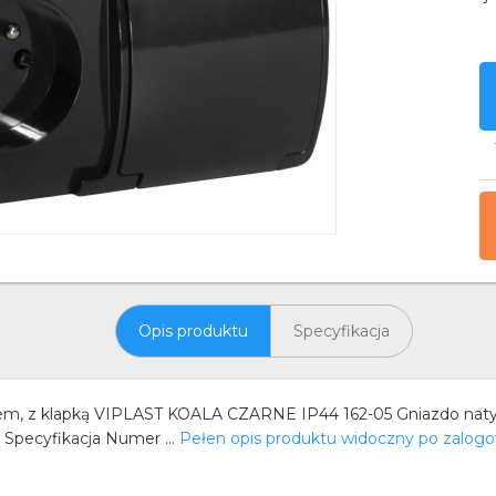
Opis produktu
Specyfikacja
m, z klapką VIPLAST KOALA CZARNE IP44 162-05 Gniazdo natyn
. Specyfikacja Numer ...
Pełen opis produktu widoczny po zalog