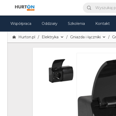
Współpraca
Oddziały
Szkolenia
Kontakt
Hurton.pl
Elektryka
Gniazda i łączniki
G