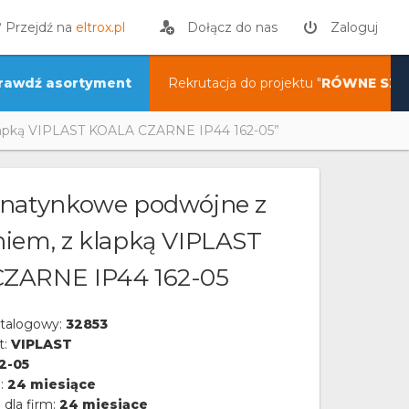
? Przejdź na
eltrox.pl
Dołącz do nas
Zaloguj
rawdź asortyment
Rekrutacja do projektu "
RÓWNE SZA
lapką VIPLAST KOALA CZARNE IP44 162-05”
 natynkowe podwójne z
iem, z klapką VIPLAST
ZARNE IP44 162-05
talogowy:
32853
t:
VIPLAST
2-05
a:
24 miesiące
 dla firm:
24 miesiące