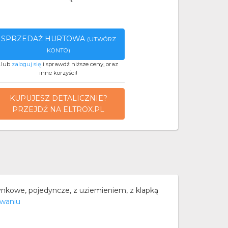
SPRZEDAŻ HURTOWA
(UTWÓRZ
KONTO)
..lub
zaloguj się
i sprawdź niższe ceny, oraz
inne korzyści!
KUPUJESZ DETALICZNIE?
PRZEJDŹ NA ELTROX.PL
kowe, pojedyncze, z uziemieniem, z klapką
owaniu