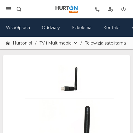
Współpraca
Oddziały
Szkolenia
Kontakt
Hurton.pl
TV i Multimedia
Telewizja satelitarna - a