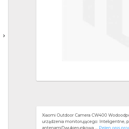
Xiaomi Outdoor Camera CW400 Wodoodporn
urządzenia monitorującego: Inteligentne
antenamiDwukierunkowa ...
Pełen opis pr