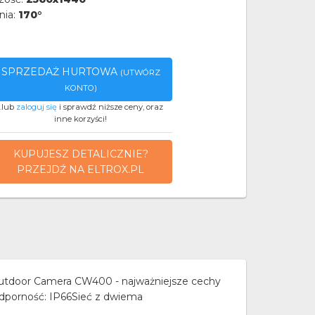
nia:
170°
SPRZEDAŻ HURTOWA
(UTWÓRZ
KONTO)
..lub
zaloguj się
i sprawdź niższe ceny, oraz
inne korzyści!
KUPUJESZ DETALICZNIE?
PRZEJDŹ NA ELTROX.PL
tdoor Camera CW400 - najważniejsze cechy
dporność: IP66Sieć z dwiema