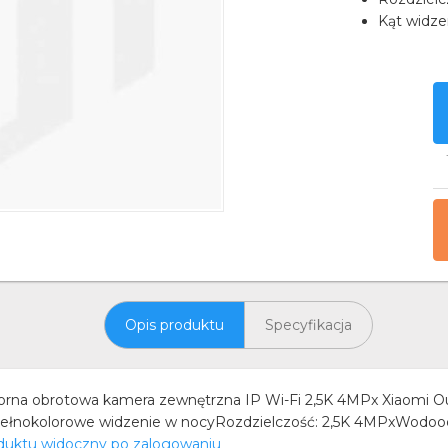
Kąt widze
Opis produktu
Specyfikacja
a obrotowa kamera zewnętrzna IP Wi-Fi 2,5K 4MPx Xiaomi Ou
, pełnokolorowe widzenie w nocyRozdzielczość: 2,5K 4MPxWodoo
oduktu widoczny po zalogowaniu