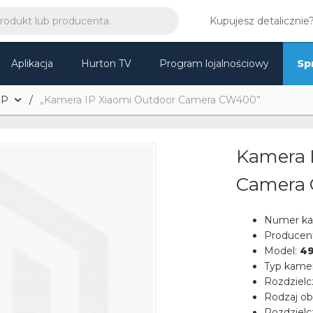
Kupujesz detalicznie
Aplikacja
Hurton TV
Program lojalnościowy
Sp
IP
„Kamera IP Xiaomi Outdoor Camera CW400”
Kamera 
Camera
Numer ka
Producen
Model:
4
Typ kame
Rozdziel
Rodzaj ob
Rozdzielc