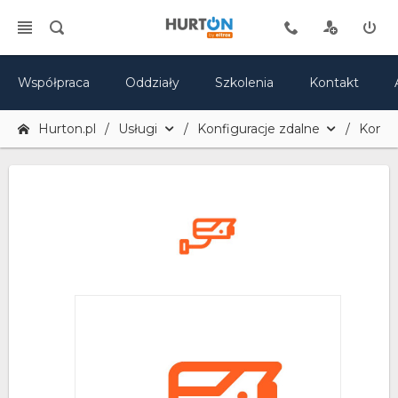
Współpraca
Oddziały
Szkolenia
Kontakt
Hurton.pl
Usługi
Konfiguracje zdalne
Konfi