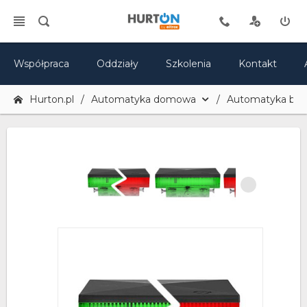
Współpraca
Oddziały
Szkolenia
Kontakt
Hurton.pl
Automatyka domowa
Automatyka br