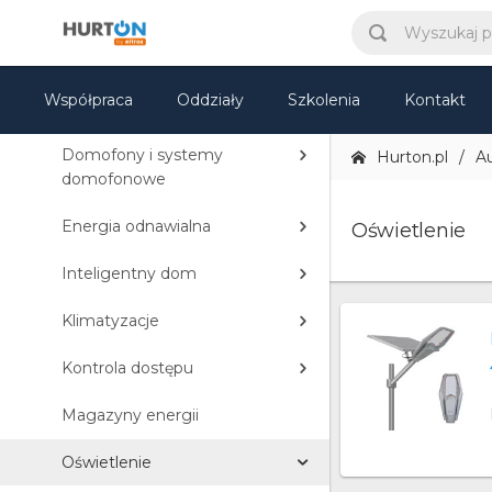
Automatyka domowa
Akcesoria elektryczne
Współpraca
Oddziały
Szkolenia
Kontakt
Automatyka bram
Domofony i systemy
Hurton.pl
A
domofonowe
Energia odnawialna
Oświetlenie
Inteligentny dom
Klimatyzacje
Kontrola dostępu
Magazyny energii
Oświetlenie