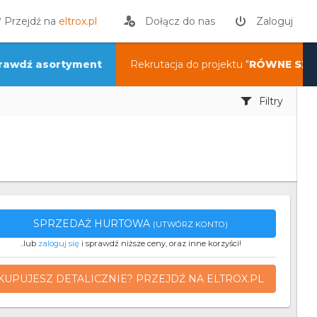
? Przejdź na
eltrox.pl
Dołącz do nas
Zaloguj
rawdź asortyment
Rekrutacja do projektu "
RÓWNE SZA
Filtry
SPRZEDAŻ HURTOWA
(UTWÓRZ KONTO)
..lub
zaloguj się
i sprawdź niższe ceny, oraz inne korzyści!
KUPUJESZ DETALICZNIE? PRZEJDŹ NA ELTROX.PL