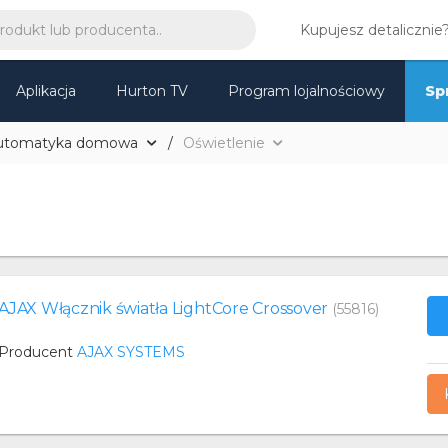
Kupujesz detalicznie
Aplikacja
Hurton TV
Program lojalnościowy
Sp
utomatyka domowa
Oświetlenie
AJAX Włącznik światła LightCore Crossover
(55816)
Producent
AJAX SYSTEMS