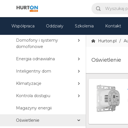
Automatyka domowa
Akcesoria elektryczne
Współpraca
Oddziały
Szkolenia
Kontakt
Automatyka bram
Domofony i systemy
Hurton.pl
A
domofonowe
Energia odnawialna
Oświetlenie
Inteligentny dom
Klimatyzacje
Kontrola dostępu
Magazyny energii
Oświetlenie