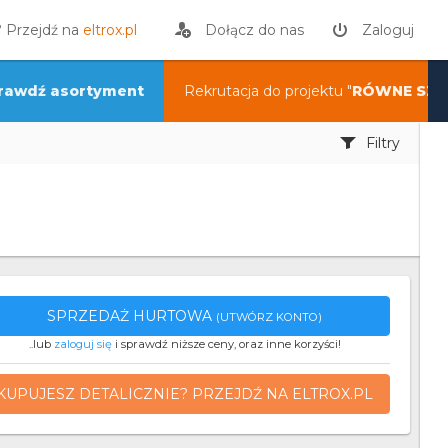
? Przejdź na
eltrox.pl
Dołącz do nas
Zaloguj
rawdź asortyment
Rekrutacja do projektu "
RÓWNE SZA
Filtry
SPRZEDAŻ HURTOWA
(UTWÓRZ KONTO)
..lub
zaloguj się
i sprawdź niższe ceny, oraz inne korzyści!
KUPUJESZ DETALICZNIE? PRZEJDŹ NA ELTROX.PL