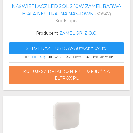
NAŚWIETLACZ LED SOLIS 10W ZAMEL BARWA
BIAŁA NEUTRALNA NAS-10WN
(30847)
Krótki opis:
Producent
ZAMEL SP. Z O.O.
SPRZEDAŻ HURTOWA
(UTWÓRZ KONTO)
..lub
zaloguj się
i sprawdź niższe ceny, oraz inne korzyści!
KUPUJESZ DETALICZNIE? PRZEJDŹ NA
ELTROX.PL